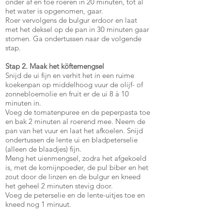
onder af en toe roeren in 20 minuten, tot al
het water is opgenomen, gaar.
Roer vervolgens de bulgur erdoor en laat
met het deksel op de pan in 30 minuten gaar
stomen. Ga ondertussen naar de volgende
stap.
Stap 2. Maak het köftemengsel
Snijd de ui fijn en verhit het in een ruime
koekenpan op middelhoog vuur de olijf- of
zonnebloemolie en fruit er de ui 8 à 10
minuten in.
Voeg de tomatenpuree en de peperpasta toe
en bak 2 minuten al roerend mee. Neem de
pan van het vuur en laat het afkoelen. Snijd
ondertussen de lente ui en bladpeterselie
(alleen de blaadjes) fijn.
Meng het uienmengsel, zodra het afgekoeld
is, met de komijnpoeder, de pul biber en het
zout door de linzen en de bulgur en kneed
het geheel 2 minuten stevig door.
Voeg de peterselie en de lente-uitjes toe en
kneed nog 1 minuut.