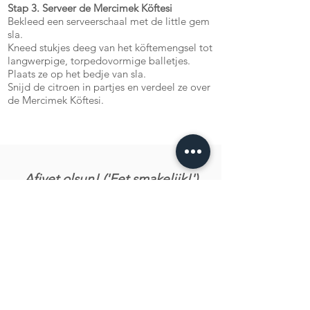
Stap 3. Serveer de Mercimek Köftesi
Bekleed een serveerschaal met de little gem
sla.
Kneed stukjes deeg van het köftemengsel tot
langwerpige, torpedovormige balletjes.
Plaats ze op het bedje van sla.
Snijd de citroen in partjes en verdeel ze over
de Mercimek Köftesi.
Afiyet olsun! ('Eet smakelijk!')
Laat ons weten wat je van het recept vond!