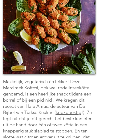
Makkelijk, vegetarisch én lekker! Deze
Mercimek Köftesi, ook wel rodelinzenköfte
genoemd, is een heerlijke snack tijdens een
borrel of bij een picknick. We kregen dit
recept van Hale Amus, de auteur van De
Bijbel van Turkse Keuken (
kookboektip
!). Ze
legt uit dat je dit gerecht het beste kan eten
uit de hand door één of twee köfte in een
knapperig stuk slablad te stoppen. En ten
slotte wat citroen erover uit te knijpen, dat