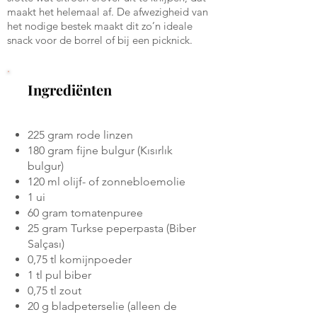
maakt het helemaal af. De afwezigheid van
het nodige bestek maakt dit zo’n ideale
snack voor de borrel of bij een picknick.
Ingrediënten
225 gram rode linzen
180 gram fijne bulgur (Kısırlık
bulgur)
120 ml olijf- of zonnebloemolie
1 ui
60 gram tomatenpuree
25 gram Turkse peperpasta (Biber
Salçası)
0,75 tl komijnpoeder
1 tl pul biber
0,75 tl zout
20 g bladpeterselie (alleen de