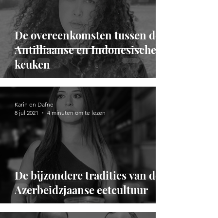
De overeenkomsten tussen de
Antilliaanse en Indonesische
keuken
Karin en Dafne
8 jul 2021
4 minuten om te lezen
De bijzondere tradities van de
Azerbeidzjaanse eetcultuur