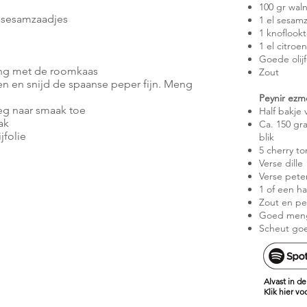
100 gr wal
n sesamzaadjes
1 el sesam
1 knoflook
1 el citroe
Goede olijf
meng met de roomkaas
Zout
en en snijd de spaanse peper fijn. Meng
Peynir ezm
oeg naar smaak toe
Half bakje
ak
Ca. 150 gra
jfolie
blik
5 cherry t
Verse dille
Verse peter
1 of een h
Zout en p
Goed men
Scheut goed
Alvast in 
Klik hier v