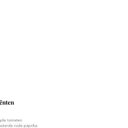
ngen
ënten
gde tomaten
osterde rode paprika