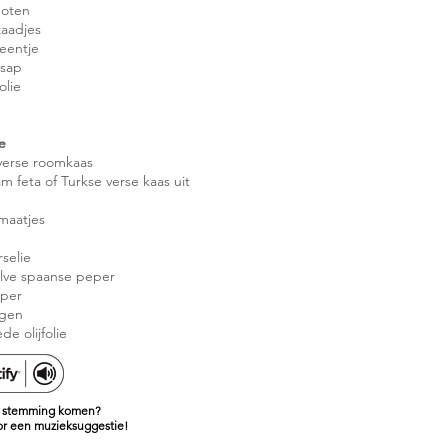
noten
zaadjes
teentje
nsap
olie
e
 verse roomkaas
m feta of Turkse verse kaas uit
omaatjes
selie
alve spaanse peper
eper
gen
e olijfolie
de stemming komen?
oor een muzieksuggestie!