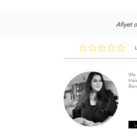
Afiyet o
L
We 
Hal
Ben
L