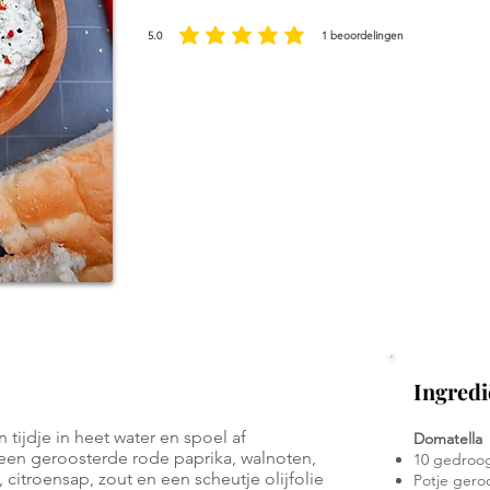
5.0
1
beoordelingen
gemiddelde waardering 5 uit 5, gebaseerd op 1 stemmen, beoordeli
Ingredi
ijdje in heet water en spoel af
Domatella
en geroosterde rode paprika, walnoten,
10 gedroo
citroensap, zout en een scheutje olijfolie
Potje gero