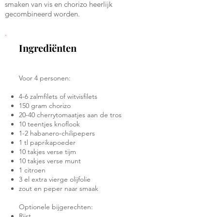
smaken van vis en chorizo heerlijk
gecombineerd worden.
Ingrediënten
Voor 4 personen:
4-6 zalmfilets of witvisfilets
150 gram chorizo
20-40 cherrytomaatjes aan de tros
10 teentjes knoflook
1-2 habanero-chilipepers
1 tl paprikapoeder
10 takjes verse tijm
10 takjes verse munt
1 citroen
3 el extra vierge olijfolie
zout en peper naar smaak
Optionele bijgerechten:
Rijst