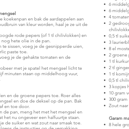
6 middel
6 middelg
-mengsel
4 tomate
epe koekenpan en bak de aardappelen aan
2 gedroog
dbruin van kleur worden, haal je ze uit de
chilivlokk
ogde rode pepers (of 1 tl chilivlokken) en
0,5 tl suik
 nog hete olie in de pan.
3 laurier
te sissen, voeg je de gesnipperde uien,
8 el most
lic paste toe.
2 groene
 voeg je de gehakte tomaten en de
1 tl kurk
2 tl ginge
obeer met je spatel het mengsel licht te
vijf minuten staan op middelhoog vuur,
1 tl komi
.
0,5 tl chi
3 kopjes 
10 gram v
en en de groene pepers toe. Roer alles
300 gram (
ngsel en doe de deksel op de pan. Bak
Zout naar
af en toe door.
an de pan, meng het met het mengsel en
t het nu ongeveer een halfuurtje staan.
Garam ma
 je de suiker en wat zout naar smaak toe.
8 hele g
olgens de instructies op de verpakking.