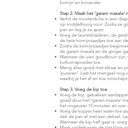
komijn en koriander.
Stap 2. Maak het ‘garam masala’
Verhit de mosterdolie in een di
op middelhoog voor. Zodra ze gou
pan en leg je ze apart.
Voeg de laurierbladeren, de gedro
de hele komijnzaadjes toe aan de
Zodra de komijnzaadjes beginnen 
de garam masala en de ginger gar
Wanneer de uien goudbruin zijn,
kurkumapoeder toe.
Meng alles goed met elkaar en pr
‘pureren’. Laat het mengsel nog 
waarbij je het af en toe omschept
Stap 3. Voeg de kip toe
Voeg de kip, gebakken aardappel
goed door het ‘garam masala’-me
het ongeveer 15 minuten en roer 
Voeg de kopjes heet water toe a
dek de pan af met een deksel. Laa
Wanneer de kip half gaar is, voeg
Maak ondertussen de rijst klaar v