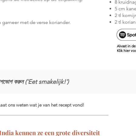
8 kruidna
5 cm kane
2 tl komi
2 tl koria
en garneer met de verse koriander.
Alvast in 
Klik hier v
উপভোগ করুন ('Eet smakelijk!')
aat ons weten wat je van het recept vond!
India kennen ze een grote diversiteit