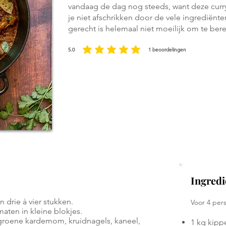
vandaag de dag nog steeds, want deze curry
je niet afschrikken door de vele ingrediënte
gerecht is helemaal niet moeilijk om te ber
5.0
1
beoordelingen
gemiddelde waardering 5 uit 5, gebaseerd op 1 stemmen, beoordeli
Ingredi
n drie à vier stukken.
Voor 4 per
maten in kleine blokjes.
 groene kardemom, kruidnagels, kaneel,
1 kg kipp