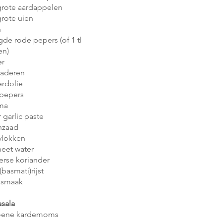
grote aardappelen
rote uien
n
de rode pepers (of 1 tl
en)
er
bladeren
erdolie
 pepers
uma
r garlic paste
jnzaad
livlokken
heet water
erse koriander
basmati)rijst
 smaak
sala
roene kardemoms