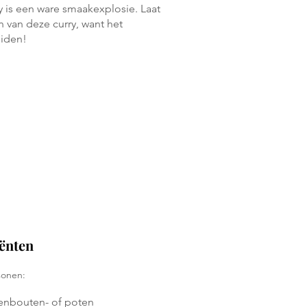
 is een ware smaakexplosie. Laat
n van deze curry, want het
eiden!
ngen
ënten
sonen:
enbouten- of poten