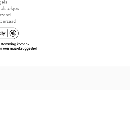
gels
elstokjes
jnzaad
nderzaad
de stemming komen?
oor een muzieksuggestie!