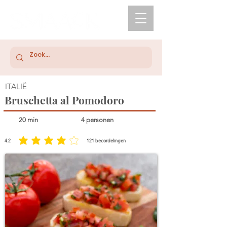
ITALIË
Bruschetta al Pomodoro
20 min
4 personen
4.2
121
beoordelingen
gemiddelde waardering 4.2 uit 5, gebaseerd op 121 stemmen, beoordelingen