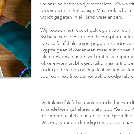
variant van het broodje met falafel. Zo wordt
toppings en in het sausje. Maar ook is het s
wordt gegeten in elk land weer anders.
Wij hebben het recept gekregen voor een Ira
Syrische versie. Elk recept is compleet unie
Irakese falafel als enige gegeten zonder ver
Egypte geen kikkererwten maar tuinbonen. 
kikkererwtenvarianten wel met elkaar geme
kikkererwten uit blik gebruikt, maar altijd 
Zodra je deze een nachtje laat wellen, zulle
voor een heerlijke authentiek broodje falafe
- - - - -
De Irakese falafel is uniek doordat het wor
amandelvormig Irakees platbrood ‘Samoon’. 
de andere falafelvarianten, alleen gebruik
Dit zorgt voor een kruidige en diepe smaak in