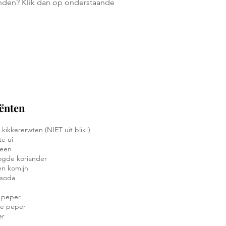
landen? Klik dan op onderstaande
lingen
ënten
kikkererwten (NIET uit blik!)
te ui
teen
ogde koriander
en komijn
 soda
e peper
rte peper
er