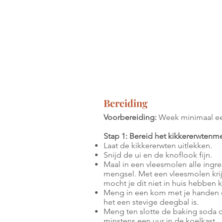
Bereiding
Voorbereiding:
Week minimaal een
Stap 1: Bereid het kikkererwtenm
Laat de kikkererwten uitlekken.
Snijd de ui en de knoflook fijn.
Maal in een vleesmolen alle ingr
mengsel. Met een vleesmolen krijg
mocht je dit niet in huis hebben
Meng in een kom met je handen 
het een stevige deegbal is.
Meng ten slotte de baking soda d
minstens een uur in de koelkast.