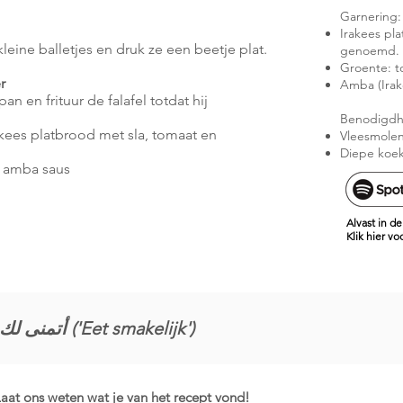
Garnering:
Irakees pl
eine balletjes en druk ze een beetje plat.
genoemd. 
Groente: t
r
Amba (Ira
n en frituur de falafel totdat hij
Benodigdh
rakees platbrood met sla, tomaat en
Vleesmolen
Diepe koe
se amba saus
Alvast in 
Klik hier v
أتمنى لك وجبة شهية ('Eet smakelijk')
aat ons weten wat je van het recept vond!