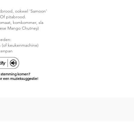
atbrood, ookwel ‘Samoon’
Of pitabrood.
omaat, komkommer, sla
kese Mango Chutney)
eden:
 (of keukenmachine)
kenpan
de stemming komen?
oor een muzieksuggestie!