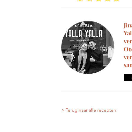
Jin
Yal
ver
Oo
ver
sa
L
> Terug naar alle recepten