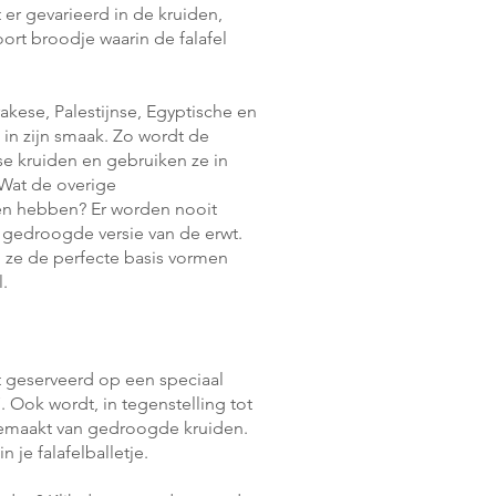
 er gevarieerd in de kruiden,
oort broodje waarin de falafel
kese, Palestijnse, Egyptische en
k in zijn smaak. Zo wordt de
se kruiden en gebruiken ze in
Wat de overige
en hebben? Er worden nooit
de gedroogde versie van de erwt.
n ze de perfecte basis vormen
l.
dt geserveerd op een speciaal
Ook wordt, in tegenstelling tot
 gemaakt van gedroogde kruiden.
 je falafelballetje.