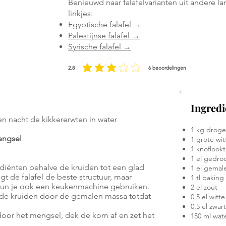
Benieuwd naar falafelvarianten uit andere 
linkjes:
Egyptische fal
afel →
Palestijnse falafel
→
Syrische falafel →
2.8
6
beoordelingen
gemiddelde waardering 2.8 uit 5, gebaseerd op 6 stemmen, beoorde
Ingredi
 nacht de kikkererwten in water
1 kg droge 
engsel
1 grote wit
1 knoflook
1 el gedro
ediënten behalve de kruiden tot een glad
1 el gemal
t de falafel de beste structuur, maar
1 tl baking
 kun je ook een keukenmachine gebruiken.
2 el zout
de kruiden door de gemalen massa totdat
0,5 el witt
0,5 el zwa
oor het mengsel, dek de kom af en zet het
150 ml wat