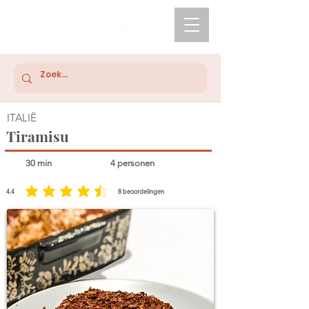
ITALIË
Tiramisu
30 min
4 personen
4.4
8
beoordelingen
gemiddelde waardering 4.4 uit 5, gebaseerd op 8 stemmen, beoordelingen