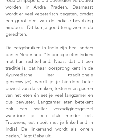
rode chilipepers, die bovendien verbouwd 
worden in Andra Pradesh. Daarnaast 
wordt er veel vegetarisch gegeten, omdat 
een groot deel van de Indiase bevolking 
hindoe is. Dit kun je goed terug zien in de 
gerechten. 
De eetgebruiken in India zijn heel anders 
dan in Nederland. “In principe eten Indiërs 
met hun rechterhand. Naast dat dit een 
traditie is, dat haar oorsprong kent in de 
Ayurvedische leer (traditionele 
geneeswijze), wordt je je hierdoor beter 
bewust van de smaken, texturen en geuren 
van het eten én eet je veel langzamer en 
dus bewuster. Langzamer eten betekent 
ook een sneller verzadigingsgevoel 
waardoor je een stuk minder eet. 
Trouwens, eet nooit met je linkerhand in 
India! De linkerhand wordt als onrein 
gezien,” legt Gaby uit.