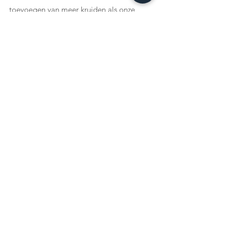
toevoegen van meer kruiden als onze 
voorouders dat zeggen.”
Van Joan kregen we dit recept voor 
Jamaicaanse broodpudding met 
appelwijnsaus. Klik op de foto om naar 
het recept te gaan!