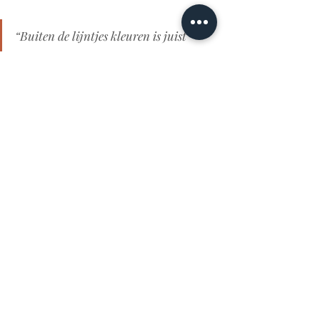
“Buiten de lijntjes kleuren is juist 
hartstikke leuk tijdens koken” 
Uit de Antilliaanse keuken vindt ze de 
hapjes het allerlekkerst, zoals de 
kaasbollen en pasteitjes. “Zondag is bij 
ons thuis Johnnycakedag! Ook een 
favoriet: een gefrituurd broodje dat je met 
van alles kan beleggen. ” Bij het eten van 
deze gerechten gaat ze weer even terug 
naar vroeger, even weer kind zijn. Het 
warme gevoel en de gezelligheid die ze 
altijd bij haar oma thuis had. 